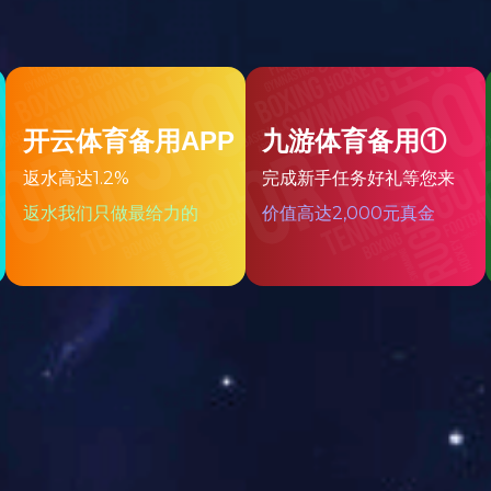
tyTag=news-cate, brother=[]}, {id=5, name=行业动态, url=/news/5/, ty
rother=[]}, currentPage={id=null, name=2023年11月工程机械行业主要产品销售快报
 brother=[]}} ============
要产品销售快报二