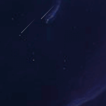
访问量：
0
【概要描述】
据中国工程机械工业协会对平地机主要制造企业统计，2

2023年11月工程机械行业主
【概要描述】
据中国工程机械工业协会对平地机主要制造企业统计，2
分类：
行业动态
作者：
来源：
中国工程机械工业协会
发布时间：
2023-12-29 09:06
访问量：
0
详情
平地机