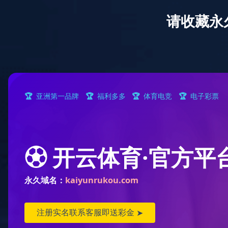
首页
爱游戏(中国)

公司简介
企业文化
发展历程
荣誉资质
组织架构
合作伙伴
主营业务

材料平台
产品平台
加工平台
再生资源