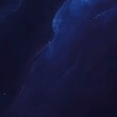
销售各类叉车99876台，同比增长20.8%，其中国内61988台，
当月销售各类压路机837台，同比下降33.1%，其中国内401台，同
当月销售各类摊铺机79台，同比下降42.3%，其中国内57台，同
11月当月销售各类升降工作平台10851台，同比下降18.1%，其