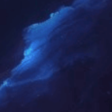
比下降43.6%；出口450台，同比下降17%。
019台，同比下降1.92%；出口547台，同比下降20.1%。
8台，同比下降40.6%；出口155台，同比增长44.9%。
1265台，同比增长121%；出口452台，同比增长94%。
943台，同比下降42.8%；出口126台，同比增长29.9%。