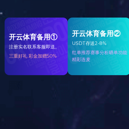
NEWS
资讯分类


您现在的位置：
首页
{navBreadcrumb=[{id=1, name=爱游戏, url=/news/1/, type=false, enti
{id=null, name=null, url=null, type=false, entityTag=null, b
homePage={id=null, name=首页, url=/, type=false, entityTag=null,
>
爱游戏
>
行业动态
>
2023年11月工程机械行业主要产品销售快报二
2023年11月工程机械行业主
分类：
行业动态
作者：
来源：
中国工程机械工业协会
发布时间：
2023-12-29 09:06