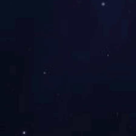
【技能赋能】聚焦实操痛点，这场培训让铆焊工 “底
2025-10-31
重磅喜讯 | 湖南中钢智能装备荣膺国家级专精特新“
2025-10-27
上海云鹤机电技术有限公司莅临中部智能参观交流，
2025-10-20
重磅喜讯 湖南中部智能制造有限公司 荣登娄底市数
2025-10-15
喜报！湖南武陵机械有限公司荣获盈峰环境 “质量季
2025-09-23
焊花里的 “较劲”！武陵机械焊工进行实操考核